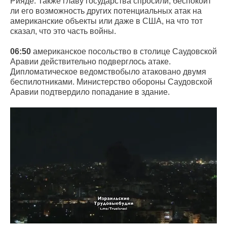
Рияде. Также главу государства спросили, беспокоит
ли его возможность других потенциальных атак на
американские объекты или даже в США, на что тот
сказал, что это часть войны.
06:50
американское посольство в столице Саудовской
Аравии действительно подверглось атаке.
Дипломатическое ведомствобыло атаковано двумя
беспилотниками. Министерство обороны Саудовской
Аравии подтвердило попадание в здание.