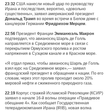
23:32
США нанесли новый удар по руководству
Ирана и последствия, вероятно, «довольно
существенны», заявил американский президент
Дональд Трамп
во время встречи в Белом доме с
канцлером Германии
Фридрихом Мерцем
.
22:56
Президент Франции
Эмманюэль Макрон
подтвердил, что авианосец Шарль де Голль
направляется в Средиземное море в связи с
перекрытием Ормузского пролива и ростом
напряжения в Суэцком канале и в Красном море.
«Я отдал приказ, чтобы авианосец Шарль де Голль
взял курс на Средиземное море»,— заявил
французский президент в обращении к нации. По его
словам, через этот пролив проходит около 20%
мировой нефти и сжиженного природного газа.
22:19
Корпус стражей Исламской Революции (КСИР)
заявил о начале 16-й волны операции «Правдивое
обещание 4». Как сообщает Государственная
телерадиокомпания Ирана (IRIB), новая волна